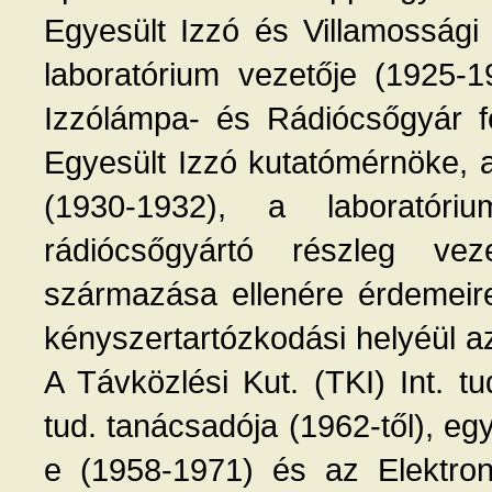
Egyesült Izzó és Villamossági
laboratórium vezetője (1925-1
Izzólámpa- és Rádiócsőgyár f
Egyesült Izzó kutatómérnöke, 
(1930-1932), a laboratóri
rádiócsőgyártó részleg vez
származása ellenére érdemeire 
kényszertartózkodási helyéül az 
A Távközlési Kut. (TKI) Int. t
tud. tanácsadója (1962-től), egy
e (1958-1971) és az Elektronf