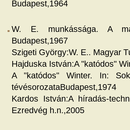
Budapest,1964
W. E. munkássága. A magya
Budapest,1967
Szigeti György:W. E.. Magyar
Hajduska István:A "katódos" W
A "katódos" Winter. In: So
tévésorozataBudapest,1974
Kardos István:A híradás-techn
Ezredvég h.n.,2005