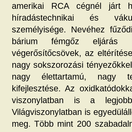
amerikai RCA cégnél járt h
híradástechnikai és váku
személyisége. Nevéhez fűződi
bárium fémgőz eljárás k
végerősítőcsövek, az eltéríté
nagy sokszorozási tényezőkkel 
nagy élettartamú, nagy ter
kifejlesztése. Az oxidkatódok
viszonylatban is a legjob
Világviszonylatban is egyedüláll
meg. Több mint 200 szabadalm