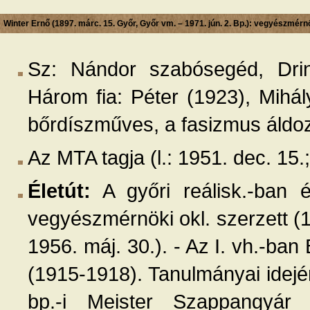
Winter Ernő (1897. márc. 15. Győr, Győr vm. – 1971. jún. 2. Bp.): vegyészmérn
Sz: Nándor szabósegéd, Drin
Három fia: Péter (1923), Mihá
bőrdíszműves, a fasizmus áldoza
Az MTA tagja (l.: 1951. dec. 15.; 
Életút:
A győri reálisk.-ban 
vegyészmérnöki okl. szerzett (19
1956. máj. 30.). - Az I. vh.-ban 
(1915-1918). Tanulmányai idej
bp.-i Meister Szappangyár 