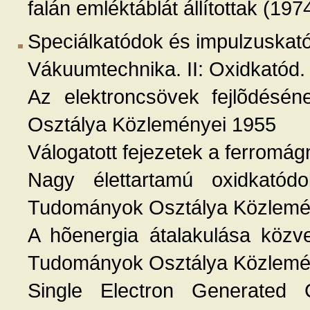
falán emléktáblát állítottak (197
Speciálkatódok és impulzuskat
Vákuumtechnika. II: Oxidkatód
Az elektroncsövek fejlõdésé
Osztálya Közleményei 1955
Válogatott fejezetek a ferrom
Nagy élettartamú oxidkató
Tudományok Osztálya Közlemén
A hõenergia átalakulása közv
Tudományok Osztálya Közlemé
Single Electron Generated