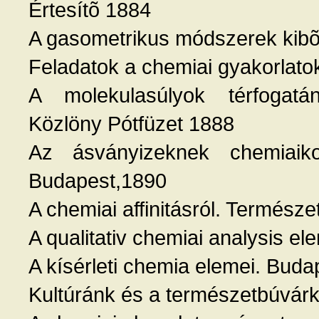
Értesítõ 1884
A gasometrikus módszerek kibõ
Feladatok a chemiai gyakorlat
A molekulasúlyok térfogatá
Közlöny Pótfüzet 1888
Az ásványizeknek chemiaikons
Budapest,1890
A chemiai affinitásról. Termész
A qualitativ chemiai analysis e
A kísérleti chemia elemei. Buda
Kultúránk és a természetbúvár