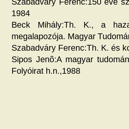
Szabadváry Ferenc:150 éve szü
1984
Beck Mihály:Th. K., a haza
megalapozója. Magyar Tudomá
Szabadváry Ferenc:Th. K. és k
Sipos Jenõ:A magyar tudomán
Folyóirat h.n.,1988