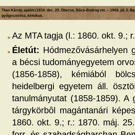
Than Károly, apáthi (1834. dec. 20. Óbecse, Bács-Bodrog vm. – 1908. júl. 5. Bp.
gyógyszerész, kémikus.
Az MTA tagja (l.: 1860. okt. 9.; r.
Életút:
Hódmezővásárhelyen gyó
a bécsi tudományegyetem orvos
(1856-1858), kémiából bölc
heidelbergi egyetem áll. öszt
tanulmányutat (1858-1859). A 
tárgykörbôl magántanári képesí
1860. okt. 9.; r.: 1870. máj. 25.
forr. és szabadságharcban Bem