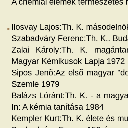
A chemiai elemek természetes 
Ilosvay Lajos:Th. K. másodeln
Szabadváry Ferenc:Th. K.. Bud
Zalai Károly:Th. K. magántan
Magyar Kémikusok Lapja 1972
Sipos Jenõ:Az elsõ magyar "do
Szemle 1979
Balázs Lóránt:Th. K. - a magy
In: A kémia tanítása 1984
Kempler Kurt:Th. K. élete és 