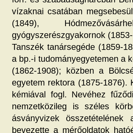
vízaknai csatában megsebesül
(1849), Hódmezővásárh
gyógyszerészgyakornok (1853-
Tanszék tanársegéde (1859-1860
a bp.-i tudományegyetemen a ké
(1862-1908); közben a Bölcsé
egyetem rektora (1875-1876). Ki
kémiával fogl. Nevéhez fűződi
nemzetközileg is széles körb
ásványvizek összetételének 
bevezette a mérőoldatok hatóé