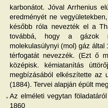
karbonátot. Jóval Arrhenius e
eredményét ne vegyületekben,
később róla nevezték el a Tha
továbbá, hogy a gázok n
molekulasúlynyi (mol) gáz álta
térfogatát nevezzék. (Ezt ő m
középisk. kémiatanítás úttör
megbízásából elkészítette az 
(1884). Tervei alapján épült me
Az elméleti vegytan föladatáról
1860