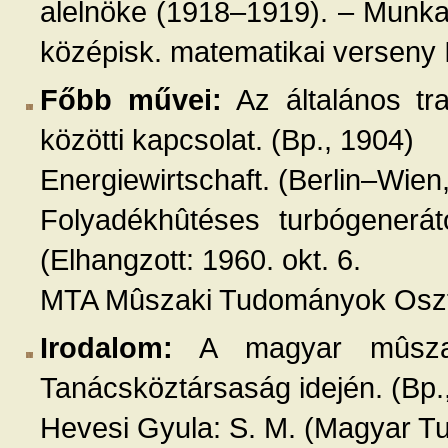
alelnöke (1918–1919). – Munka
középisk. matematikai verseny I.
Főbb művei:
Az általános tra
közötti kapcsolat. (Bp., 1904)
Energiewirtschaft. (Berlin–Wien
Folyadékhûtéses turbógeneráto
(Elhangzott: 1960. okt. 6.
MTA Mûszaki Tudományok Osztá
Irodalom:
A magyar mûszak
Tanácsköztársaság idején. (Bp.
Hevesi Gyula: S. M. (Magyar T