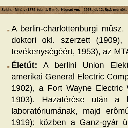
Seidner Mihály (1875. febr. 1. Rimóc, Nógrád vm. – 1968. júl. 12. Bp.): mérnök.
A berlin-charlottenburgi mûsz
doktori okl. szerzett (1909)
tevékenységéért, 1953), az MTA t
Életút:
A berlini Union Elektr
amerikai General Electric Com
1902), a Fort Wayne Electric
1903). Hazatérése után a bp
laboratóriumának, majd erôm
1919); közben a Ganz-gyár üz