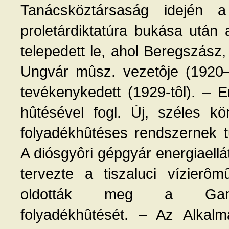
Tanácsköztársaság idején a
proletárdiktatúra bukása után
telepedett le, ahol Beregszás
Ungvár mûsz. vezetôje (1920
tevékenykedett (1929-tôl). – E
hûtésével fogl. Új, széles kö
folyadékhûtéses rendszernek t
A diósgyôri gépgyár energiaellá
tervezte a tiszaluci vízierô
oldották meg a Ganz–Ka
folyadékhûtését. – Az Alkal