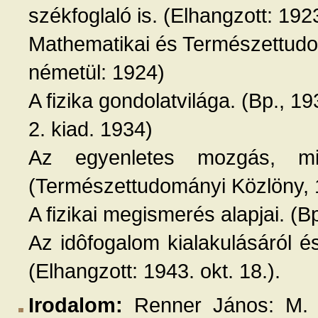
székfoglaló is. (Elhangzott: 1923
Mathematikai és Természettudo
németül: 1924)
A fizika gondolatvilága. (Bp., 1
2. kiad. 1934)
Az egyenletes mozgás, mi
(Természettudományi Közlöny, 
A fizikai megismerés alapjai. (B
Az idôfogalom kialakulásáról és 
(Elhangzott: 1943. okt. 18.).
Irodalom:
Renner János: M. S