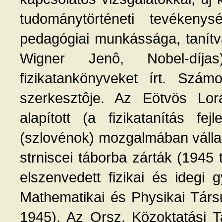
tudománytörténeti tevékeny
pedagógiai munkássága, tanítván
Wigner Jenô, Nobel-díjas
fizikatankönyveket írt. Szá
szerkesztôje. Az Eötvös Lorá
alapított (a fizikatanítás f
(szlovénok) mozgalmában vállal
strniscei táborba zárták (194
elszenvedett fizikai és idegi
Mathematikai és Physikai Társu
1945). Az Orsz. Közoktatási T