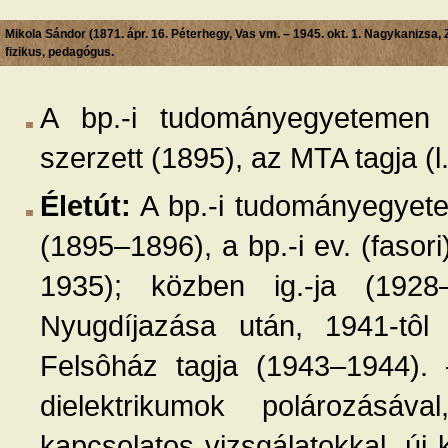
Mikola Sándor (1871. ápr. 16. Péterhegy, Vas vm. – 1945. okt. 1. Nagykanizsa, 
fizikus, pedagógus.
A bp.-i tudományegyetemen m
szerzett (1895), az MTA tagja (l.:
Életút:
A bp.-i tudományegyetem
(1895–1896), a bp.-i ev. (fasor
1935); közben ig.-ja (1928–1
Nyugdíjazása után, 1941-tôl 
Felsôház tagja (1943–1944). 
dielektrikumok polározásáv
kapcsolatos vizsgálatokkal, új 