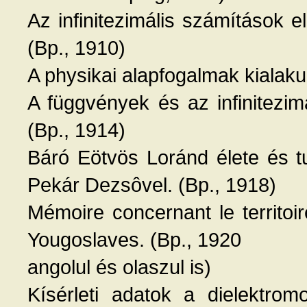
Az infinitezimális számítások 
(Bp., 1910)
A physikai alapfogalmak kialaku
A függvények és az infinitezim
(Bp., 1914)
Báró Eötvös Loránd élete és 
Pekár Dezsôvel. (Bp., 1918)
Mémoire concernant le territo
Yougoslaves. (Bp., 1920
angolul és olaszul is)
Kísérleti adatok a dielektro