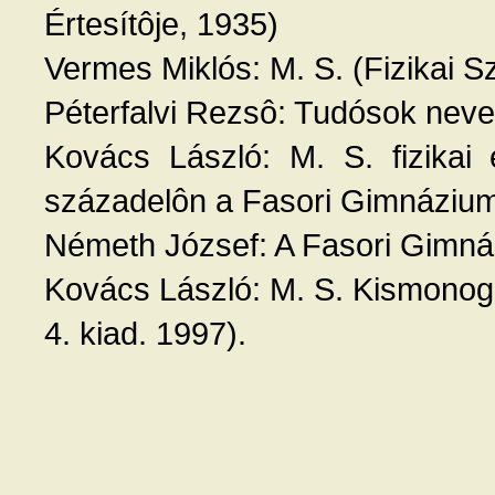
Értesítôje, 1935)
Vermes Miklós: M. S. (Fizikai S
Péterfalvi Rezsô: Tudósok neve
Kovács László: M. S. fizikai 
századelôn a Fasori Gimnáziu
Németh József: A Fasori Gimnázi
Kovács László: M. S. Kismonogr
4. kiad. 1997).