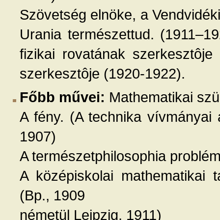
Szövetség elnöke, a Vendvidék
Urania természettud. (1911–19
fizikai rovatának szerkesztôj
szerkesztôje (1920-1922).
Főbb művei:
Mathematikai szü
A fény. (A technika vívmányai 
1907)
A természetphilosophia problémá
A középiskolai mathematikai t
(Bp., 1909
németül Leipzig, 1911)