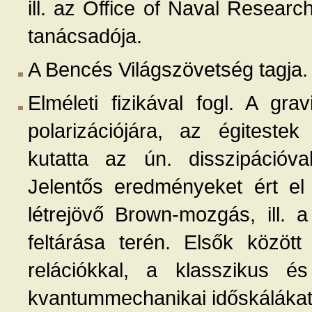
ill. az Office of Naval Resear
tanácsadója.
A Bencés Világszövetség tagja.
Elméleti fizikával fogl. A gra
polarizációjára, az égitestek 
kutatta az ún. disszipáció
Jelentős eredményeket ért el
létrejövő Brown-mozgás, ill. 
feltárása terén. Elsők között
relációkkal, a klasszikus é
kvantummechanikai időskálákat 