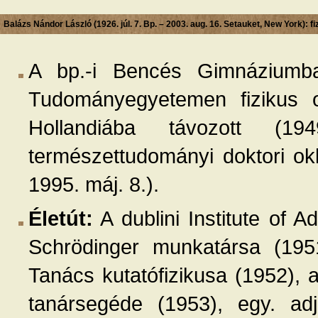
Balázs Nándor László (1926. júl. 7. Bp. – 2003. aug. 16. Setauket, New York): fi
A bp.-i Bencés Gimnáziumba
Tudományegyetemen fizikus ok
Hollandiába távozott (1
természettudományi doktori okl
1995. máj. 8.).
Életút:
A dublini Institute of 
Schrödinger munkatársa (195
Tanács kutatófizikusa (1952),
tanársegéde (1953), egy. ad