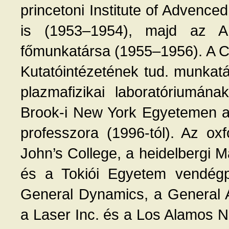
princetoni Institute of Advence
is (1953–1954), majd az Am
főmunkatársa (1955–1956). A C
Kutatóintézetének tud. munkat
plazmafizikai laboratóriumána
Brook-i New York Egyetemen a 
professzora (1996-tól). Az ox
John’s College, a heidelbergi M
és a Tokiói Egyetem vendégp
General Dynamics, a General 
a Laser Inc. és a Los Alamos N